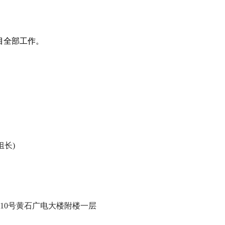
目全部工作。
组长)
路10号黄石广电大楼附楼一层