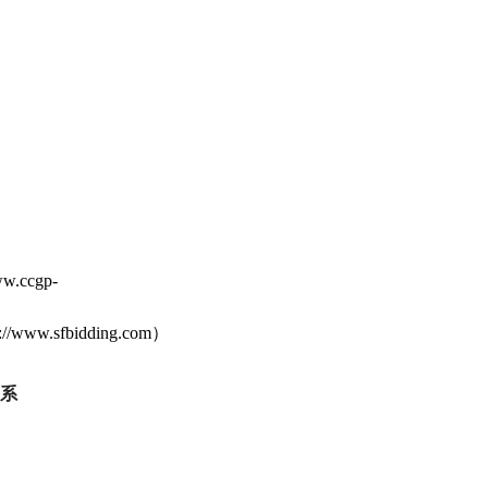
ww.ccgp-
/www.sfbidding.com）
系